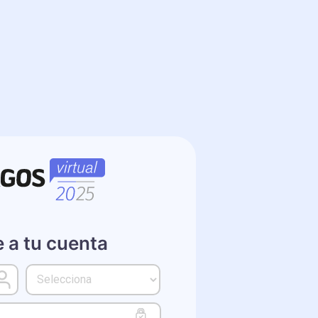
Entrar a UlagosVirtual-2025
 a tu cuenta
agos
Contraseña Correo