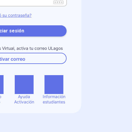
ó su contraseña?
iciar sesión
Virtual, activa tu correo ULagos
ivar correo
o
Ayuda
Información
o
Activación
estudiantes