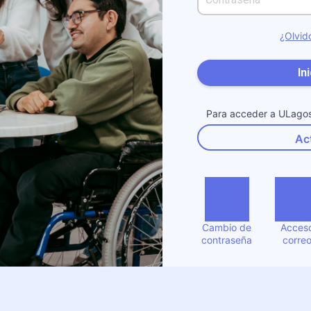
¿Olvid
In
Para acceder a ULagos 
Act
Cambio de
Acces
contraseña
corre